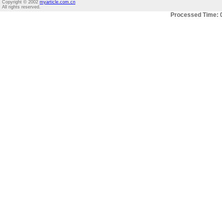
Copyright © 2002
myarticle.com.cn
All rights reserved.
Processed Time: 0.