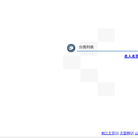
分类列表
名人名
袍江主页[1]
天盟网[2]
山