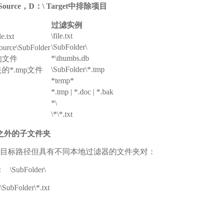
Source
，D
：\ Target
中排除项目
过滤实例
\file.txt
.txt
\SubFolder\
e\SubFolder
*\thumbs.db
b的文件
\SubFolder\*.tmp
夹的*.tmp文件
*temp*
*.tmp | *.doc | *.bak
*\
\*\*.txt
之外的子文件夹
目标路径但具有不同本地过滤器的文件夹对：
ubFolder\
older\*.txt