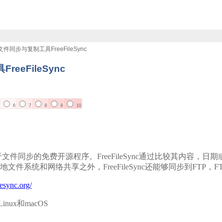
文件同步与复制工具FreeFileSync
eeFileSync
6
7
8
9
10
是一个用于文件同步的免费开源程序。FreeFileSync通过比较
件系统和网络共享之外，FreeFileSync还能够同步到FTP，FT
ilesync.org/
inux和macOS