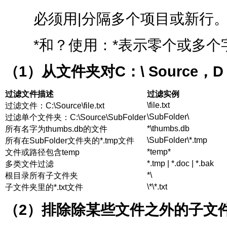
必须用|分隔多个项目或新行
*和？使用：*表示零个或多个
（1
）从文件夹对C
：\ Source
，D
过滤文件描述
过滤实例
\file.txt
过滤文件：C:\Source\file.txt
\SubFolder\
过滤单个文件夹：C:\Source\SubFolder
*\thumbs.db
所有名字为thumbs.db的文件
\SubFolder\*.tmp
所有在SubFolder文件夹的*.tmp文件
*temp*
文件或路径包含temp
*.tmp | *.doc | *.bak
多类文件过滤
*\
根目录所有子文件夹
\*\*.txt
子文件夹里的*.txt文件
（2
）排除除某些文件之外的子文