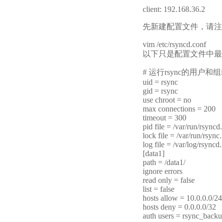
client: 192.168.36.2
先新建配置文件，请注意r
vim /etc/rsyncd.conf
以下只是配置文件中最常用
# 运行rsync的用户和组i
uid = rsync
gid = rsync
use chroot = no
max connections = 200
timeout = 300
pid file = /var/run/rsyncd
lock file = /var/run/rsync
log file = /var/log/rsyncd
[data1]
path = /data1/
ignore errors
read only = false
list = false
hosts allow = 10.0.0.0/24
hosts deny = 0.0.0.0/32
auth users = rsync_back