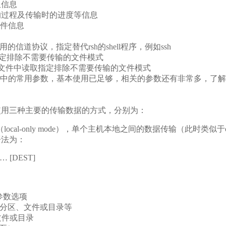
属组信息
显示同步的过程及传输时的进度等信息
备文件信息
D 使用的信道协议，指定替代rsh的shell程序，例如ssh
ERN 指定排除不需要传输的文件模式
=FILE 从文件中读取指定排除不需要传输的文件模式
的常用参数，基本使用已足够，相关的参数还有非常多，了解更多可以ma
致使用三种主要的传输数据的方式，分别为：
（local-only mode），单个主机本地之间的数据传输（此时类似
语法为：
C… [DEST]
的参数选项
的分区、文件或目录等
、文件或目录