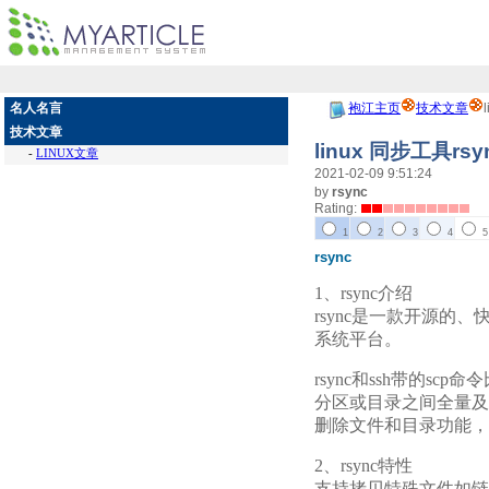
名人名言
袍江主页
技术文章
技术文章
linux 同步工具rsy
-
LINUX文章
2021-02-09 9:51:24
by
rsync
Rating:
1
2
3
4
5
rsync
1、rsync介绍
rsync是一款开源的、
系统平台。
rsync和ssh带的s
分区或目录之间全量及增
删除文件和目录功能，
2、rsync特性
支持拷贝特殊文件如链