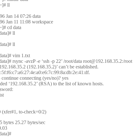
]# ll
096 Jan 14 07:26 data
096 Jan 11 11:08 workspace
~]# cd data
ata]# ll
ata]# ll
ata]# vim 1.txt
ata]# rsync -avzP -e ‘ssh -p 22’ /root/data root@192.168.35.2:/root
‘192.168.35.2 (192.168.35.2)’ can’t be established.
:5f:f6:c7:a6:27:4e:a0:e6:7c:99:8a:db:2e:41:df.
 continue connecting (yes/no)? yes
ed ‘192.168.35.2’ (RSA) to the list of known hosts.
ssword:
ist
 (xfer#1, to-check=0/2)
5 bytes 25.27 bytes/sec
0.03
data]#