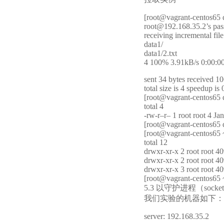
[root@vagrant-centos65 d
root@192.168.35.2’s pa
receiving incremental file 
data1/
data1/2.txt
4 100% 3.91kB/s 0:00:00
sent 34 bytes received 10
total size is 4 speedup is 
[root@vagrant-centos65 d
total 4
-rw-r–r– 1 root root 4 Jan
[root@vagrant-centos65 d
[root@vagrant-centos65 ~
total 12
drwxr-xr-x 2 root root 4
drwxr-xr-x 2 root root 4
drwxr-xr-x 3 root root 4
[root@vagrant-centos65 
5.3 以守护进程（so
我们实验的机器如下：
server: 192.168.35.2