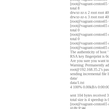
[root@vagrant-centos65 ~
total 8
drwxr-xr-x 2 root root 4
drwxr-xr-x 3 root root 4
[root@vagrant-centos65 
[root@vagrant-centos65 d
total 0
[root@vagrant-centos65 d
total 0
[root@vagrant-centos65 d
[root@vagrant-centos65 d
The authenticity of host 
RSA key fingerprint is 0c
Are you sure you want to
Warning: Permanently add
root@192.168.35.2’s pa
sending incremental file l
data/
data/1.txt
4 100% 0.00kB/s 0:00:00
sent 104 bytes received 3
total size is 4 speedup is 
[root@vagrant-centos65 
拉取实例