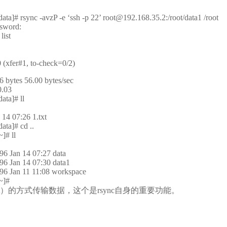
ata]# rsync -avzP -e ‘ssh -p 22’ root@192.168.35.2:/root/data1 /root
ssword:
list
 (xfer#1, to-check=0/2)
6 bytes 56.00 bytes/sec
0.03
ata]# ll
 14 07:26 1.txt
ata]# cd ..
]# ll
096 Jan 14 07:27 data
096 Jan 14 07:30 data1
096 Jan 11 11:08 workspace
~]#
cket）的方式传输数据，这个是rsync自身的重要功能。