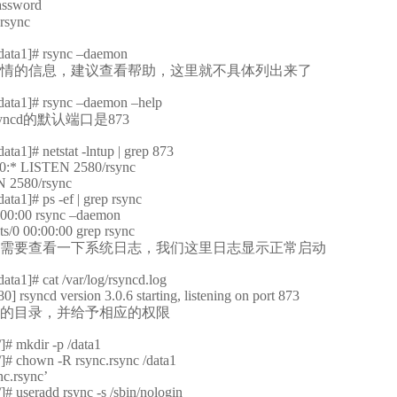
password
ync
data1]# rsync –daemon
情的信息，建议查看帮助，这里就不具体列出来了
data1]# rsync –daemon –help
ncd的默认端口是873
ta1]# netstat -lntup | grep 873
0.0:* LISTEN 2580/rsync
EN 2580/rsync
ta1]# ps -ef | grep rsync
0:00:00 rsync –daemon
ts/0 00:00:00 grep rsync
需要查看一下系统日志，我们这里日志显示正常启动
ata1]# cat /var/log/rsyncd.log
] rsyncd version 3.0.6 starting, listening on port 873
的目录，并给予相应的权限
]# mkdir -p /data1
]# chown -R rsync.rsync /data1
nc.rsync’
]# useradd rsync -s /sbin/nologin