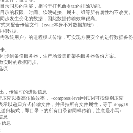
目录同步的功能，相当于打包命令tar的排除功能。
目录的权限、时间、软硬链接、属主、组等所有属性均不改变。
同步发生变化的数据，因此数据传输效率很高。
sh等方式来配合传输文件（rsync本身不对数据加密）。
文件和数据。
需系统用户）的进程模式传输，可实现方便安全的进行数据备份
步。
同步到备份服务器，生产场景集群架构服务器备份方案。
y的功能做实时的数据同步。
数选项
细模式输出，传输时的进度信息
时进行压缩以提高传输效率， –compress-level=NUM可按级别压缩
档模式，表示以递归方式传输文件，并保持所有文件属性，等于-rtopgDl
e 对子目录以递归模式，即目录下的所有目录都同样传输，注意是小写r
间信息
属主信息
限