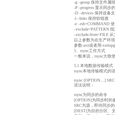
-g –group 保持文件
-P –progress 
-D –devices 保持设
-l –links 保持软链接
-e –rsh=COMMAN
–exclude=PATT
–exclude-from
以上参数为在生产环境中
参数-avz或者用-vzrtopg
5、rsync工作方式
一般来说，rsync大
5.1 本地数据传输模式
rsync本地传输模式的
rsync [OPTION…] SR
语法说明：
rsync为同步的命令
[OPTION]为同步时
SRC为源，即待同步
[DEST]为目的分区