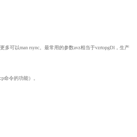
n rsync。最常用的参数avz相当于vzrtopgDl，生产
于cp命令的功能）。