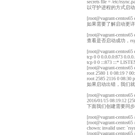
secrets file = /etc/rsync.
以守护进程的方式启动rs
[root@vagrant-centos65 
如果需要了解启动更详
[root@vagrant-centos65 
查看是否启动成功，rsy
[root@vagrant-centos65 da
tcp 0 0 0.0.0.0:873 0.0.
tcp 0 0 :::873 :::* LIST
[root@vagrant-centos65 da
root 2580 1 0 08:19 ? 0
root 2585 2116 0 08:30 p
如果启动出错，我们就
[root@vagrant-centos65 d
2016/01/15 08:19:12 [2580
下面我们创建需要同步
[root@vagrant-centos65 /
[root@vagrant-centos65 /
chown: invalid user: `rsy
[root@vagrant-centos65 /