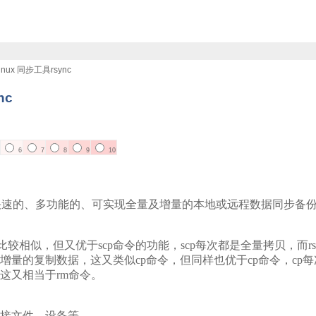
linux 同步工具rsync
nc
6
7
8
9
10
快速的、多功能的、可实现全量及增量的本地或远程数据同步备份的优秀工具。
cp命令比较相似，但又优于scp命令的功能，scp每次都是全量拷贝，而
量的复制数据，这又类似cp命令，但同样也优于cp命令，cp每次都
这又相当于rm命令。
接文件，设备等。